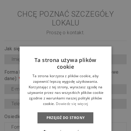
CHCĘ POZNAĆ SZCZEGÓŁY
LOKALU
Proszę o kontakt.
Jak się nazywasz?
*
Ta strona używa plików
cookie
Forma kontaktu (upewnij się, że wpisałeś prawidłowe
Ta strona korzysta z plików cookie, aby
dane):
*
zapewnić lepszą wygodę użytkowania.
Korzystając z tej strony, wyrażasz zgodę na
używanie przez nas wszystkich plików cookie
zgodnie z warunkami naszej polityki plików
cookie.
Dowiedz się więcej
Osiedle:
*
PRZEJDŹ DO STRONY