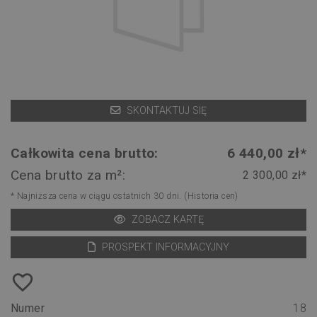
SKONTAKTUJ SIĘ
Całkowita cena brutto:
6 440,00 zł*
Cena brutto za m²:
2 300,00 zł*
* Najniższa cena w ciągu ostatnich 30 dni.
(Historia cen)
ZOBACZ KARTĘ
PROSPEKT INFORMACYJNY
favorite_border
Numer
18