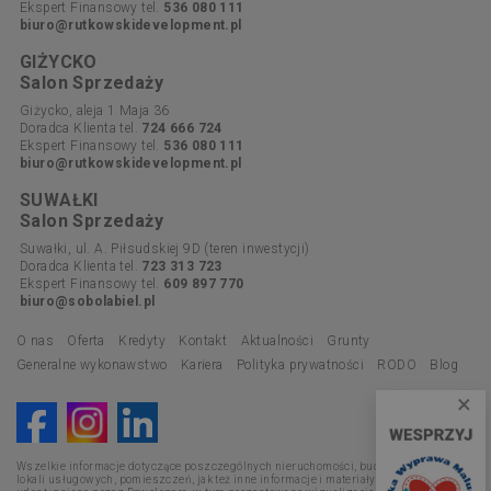
Ekspert Finansowy tel.
536 080 111
biuro@rutkowskidevelopment.pl
GIŻYCKO
Salon Sprzedaży
Giżycko, aleja 1 Maja 36
Doradca Klienta tel.
724 666 724
Ekspert Finansowy tel.
536 080 111
biuro@rutkowskidevelopment.pl
SUWAŁKI
Salon Sprzedaży
Suwałki, ul. A. Piłsudskiej 9D (teren inwestycji)
Doradca Klienta tel.
723 313 723
Ekspert Finansowy tel.
609 897 770
biuro@sobolabiel.pl
O nas
Oferta
Kredyty
Kontakt
Aktualności
Grunty
Generalne wykonawstwo
Kariera
Polityka prywatności
RODO
Blog
×
Wszelkie informacje dotyczące poszczególnych nieruchomości, budynków, mieszkań,
lokali usługowych, pomieszczeń, jak też inne informacje i materiały promocyjne