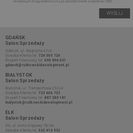
handlowych drogą elektroniczną za pośrednictwem wiadomości SMS.
GDAŃSK
Salon Sprzedaży
Gdańsk, ul. Węgrzyna 4/U4
Doradca Klienta tel.
724 505 724
Ekspert Finansowy tel.
695 996 031
gdansk@rutkowskidevelopment.pl
BIAŁYSTOK
Salon Sprzedaży
Białystok, ul. Transportowa 2D/U4
Doradca Klienta tel.
723 606 723
Ekspert Finansowy tel.
887 280 181
bialystok@rutkowskidevelopment.pl
EŁK
Salon Sprzedaży
Ełk, ul. Armii Krajowej 7B/U6
Doradca Klienta tel.
532 414 532