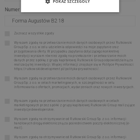
POKAŻ SZCZEGÓŁY
Numer lokalu:
*
Zaznacz wszystkie zgody
Wyrażam zgodę na przetwarzanie moich danych osobowych przez Rutkowski
Group Sp. z o.o. w celu udzielenia odpowiedzi na moje zapytanie oraz
przygotowania oferty. W przypadku zapytania dotyczącego konkretnej
inwestycji wyrażam również zgodę na przekazanie i przetwarzanie moich
danych przez spółkę z grupy kapitałowej Rutkowski Group odpowiedzialną za
realizację tej inwestycji. Więcej informacji znajduje się w Polityce Prywatności:
https://rutkowskidevelopment.pl/polityka-prywatnosci/
.
Wyrażam zgodę na przetwarzanie moich danych osobowych przez Rutkowski
Group Sp. z o.o. w celach marketingowych, w szczególności w celu
informowania o ofertach, promocjach, wydarzeniach oraz nowych inwestycjach.
Wyrażam zgodę na przetwarzanie moich danych osobowych w celach
marketingowych przez spółki z grupy kapitałowej Rutkowski Group realizujące
inwestycje deweloperskie.
Wyrażam zgodę na otrzymywanie od Rutkowski Group Sp. z o.o. informacji
handlowych drogą elektroniczną za pośrednictwem poczty elektronicznej (e-
mail).
Wyrażam zgodę na otrzymywanie od Rutkowski Group Sp. z o.o. informacji