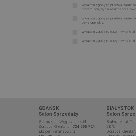
Wyrażam zgodę na przetwarzanie moi
promocjach, wydarzeniach oraz now
Wyrażam zgodę na przetwarzanie moi
deweloperskie.
Wyrażam zgodę na otrzymywanie od Ru
Wyrażam zgodę na otrzymywanie od R
GDAŃSK
BIAŁYSTOK
Salon Sprzedaży
Salon Sprze
Gdańsk, ul. Węgrzyna 4/U4
Białystok, ul. T
Doradca Klienta tel.
724 505 724
2D/U4
Ekspert Finansowy tel.
Doradca Klienta t