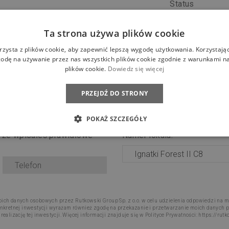
Status
Ta strona używa plików cookie
CHCĘ POZNAĆ SZCZEGÓŁY LOKALU
rzysta z plików cookie, aby zapewnić lepszą wygodę użytkowania. Korzystając 
odę na używanie przez nas wszystkich plików cookie zgodnie z warunkami nas
Proszę o kontakt.
plików cookie.
Dowiedz się więcej
PRZEJDŹ DO STRONY
Osiedle:
*
POKAŻ SZCZEGÓŁY
, że wpisałeś prawidłowe
Numer lokalu:
*
ch danych osobowych przez Rutkowski Group Sp. z o.o. w celu udzielenia odpowiedzi na mo
nkretnej inwestycji wyrażam również zgodę na przekazanie i przetwarzanie moich danych p
alizację tej inwestycji. Więcej informacji znajduje się w Polityce Prywatności:
https://rut