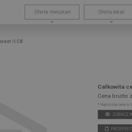
Grunty
Generalne
Współpraca
Kariera
Relacj
Oferta mieszkań
Oferta lokali
wykonawstwo
z
inwestor
expand_more
expand_more
deweloperem
orest II C8
Całkowita ce
Cena brutto 
* Najniższa cena w 
ZOBACZ 
PROSPEKT