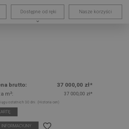
e
Blog
Dostępne od ręki
Nasze korzyści
skie
expand_more
na brutto:
37 000,00 zł*
za m²:
37 000,00 zł*
ciągu ostatnich 30 dni.
(Historia cen)
KARTĘ
favorite_border
 INFORMACYJNY