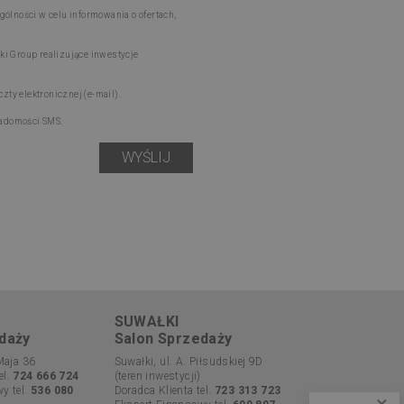
lności w celu informowania o ofertach,
i Group realizujące inwestycje
ty elektronicznej (e-mail).
iadomości SMS.
SUWAŁKI
daży
Salon Sprzedaży
Maja 36
Suwałki, ul. A. Piłsudskiej 9D
el.
724 666 724
(teren inwestycji)
y tel.
536 080
Doradca Klienta tel.
723 313 723
×