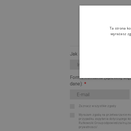
Ta strona ko
wyrażasz zg
Jak się nazywasz?
*
Forma kontaktu (upewnij się
dane):
*
Zaznacz wszystkie zgody
Wyrażam zgodę na przetwarzanie moi
przypadku zapytania dotyczącego ko
Rutkowski Group odpowiedzialną za re
prywatnosci/
.