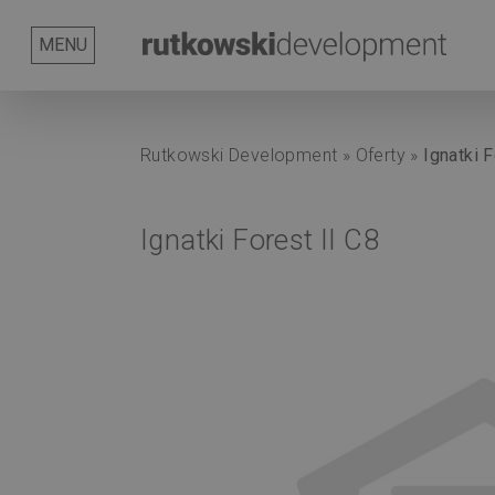
Serwis
O
Nasze
Rutkowski
Kontakt
Aktualności
MENU
nas
korzyści
Group
Rutkowski Development
»
Oferty
»
Ignatki F
Ignatki Forest II C8