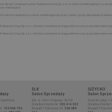
ch danych osobowych przez Rutkowski Group Sp. z o.o. w celach marketingowych, w szczegó
ych inwestycjach.
ch danych osobowych w celach marketingowych przez spółki z grupy kapitałowej Rutkowsk
tkowski Group Sp. z o.o. informacji handlowych drogą elektroniczną za pośrednictwem pocz
utkowski Group Sp. z o.o. informacji handlowych drogą elektroniczną za pośrednictwem w
EŁK
GIŻYCKO
daży
Salon Sprzedaży
Salon Sprze
ransportowa
Ełk, ul. Armii Krajowej 7B/U6
Giżycko, aleja 1 
Doradca Klienta tel.
532 414 532
Doradca Klienta t
el.
723 606 723
Ekspert Finansowy tel.
536 080
Ekspert Finansow