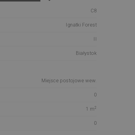
C8
Ignatki Forest
II
Białystok
Miejsce postojowe wew.
0
2
1 m
0