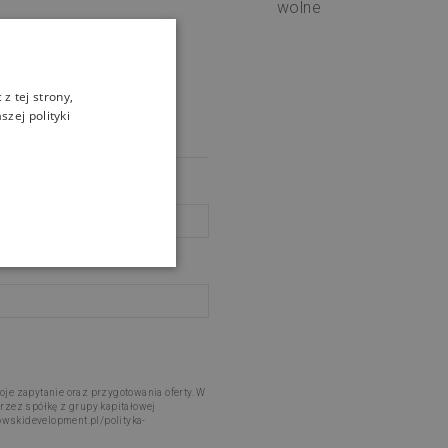
wolne
z tej strony,
zej polityki
je zapytanie oraz przygotowania oferty. W
rzez spółkę z grupy kapitałowej
kowskidevelopment.pl/polityka-