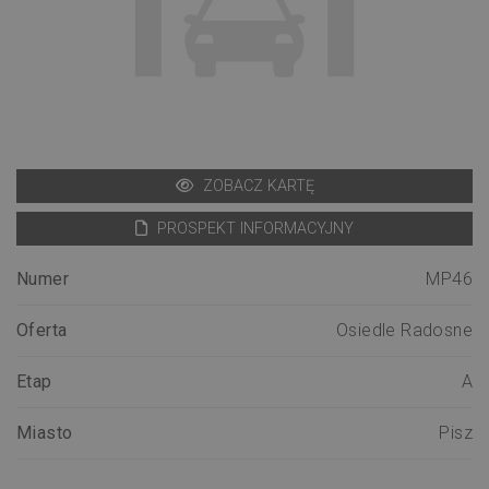
ZOBACZ KARTĘ
PROSPEKT INFORMACYJNY
Numer
MP46
Oferta
Osiedle Radosne
Etap
A
Miasto
Pisz