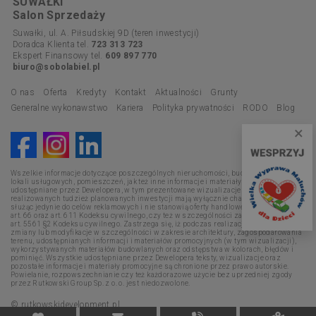
SUWAŁKI
Salon Sprzedaży
Suwałki, ul. A. Piłsudskiej 9D (teren inwestycji)
Doradca Klienta tel.
723 313 723
Ekspert Finansowy tel.
609 897 770
biuro@sobolabiel.pl
O nas
Oferta
Kredyty
Kontakt
Aktualności
Grunty
Generalne wykonawstwo
Kariera
Polityka prywatności
RODO
Blog
×
Wszelkie informacje dotyczące poszczególnych nieruchomości, budynków, mieszkań,
lokali usługowych, pomieszczeń, jak też inne informacje i materiały promocyjne
udostępniane przez Dewelopera, w tym prezentowane wizualizacje i opisy
realizowanych tudzież planowanych inwestycji mają wyłącznie charakter poglądowy,
służąc jedynie do celów reklamowych i nie stanowią oferty handlowej w rozumieniu
art. 66 oraz art. 611 Kodeksu cywilnego, czy też w szczególności zapewnienia w myśl
art. 5561 §2 Kodeksu cywilnego. Zastrzega się, iż podczas realizacji mogą nastąpić
zmiany lub modyfikacje w szczególności w zakresie architektury, zagospodarowania
terenu, udostępnianych informacji i materiałów promocyjnych (w tym wizualizacji),
wykorzystywanych materiałów budowlanych oraz odstępstwa w kolorach, błędów i
pominięć. Wszystkie udostępniane przez Dewelopera teksty, wizualizacje oraz
pozostałe informacje i materiały promocyjne są chronione przez prawo autorskie.
Powielanie, rozpowszechnianie czy też każdorazowe użycie bez uprzedniej zgody
przez Rutkowski Group Sp. z o. o. jest niedozwolone.
© rutkowskidevelopment.pl