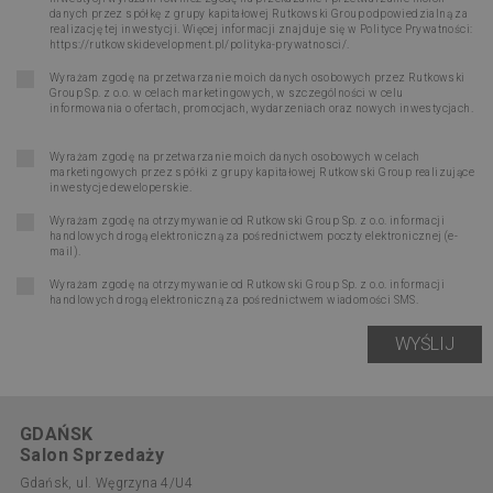
danych przez spółkę z grupy kapitałowej Rutkowski Group odpowiedzialną za
realizację tej inwestycji. Więcej informacji znajduje się w Polityce Prywatności:
https://rutkowskidevelopment.pl/polityka-prywatnosci/
.
Wyrażam zgodę na przetwarzanie moich danych osobowych przez Rutkowski
Group Sp. z o.o. w celach marketingowych, w szczególności w celu
informowania o ofertach, promocjach, wydarzeniach oraz nowych inwestycjach.
Wyrażam zgodę na przetwarzanie moich danych osobowych w celach
marketingowych przez spółki z grupy kapitałowej Rutkowski Group realizujące
inwestycje deweloperskie.
Wyrażam zgodę na otrzymywanie od Rutkowski Group Sp. z o.o. informacji
handlowych drogą elektroniczną za pośrednictwem poczty elektronicznej (e-
mail).
Wyrażam zgodę na otrzymywanie od Rutkowski Group Sp. z o.o. informacji
handlowych drogą elektroniczną za pośrednictwem wiadomości SMS.
GDAŃSK
Salon Sprzedaży
Gdańsk, ul. Węgrzyna 4/U4