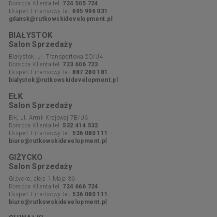
Doradca Klienta tel.
724 505 724
Ekspert Finansowy tel.
695 996 031
gdansk@rutkowskidevelopment.pl
BIAŁYSTOK
Salon Sprzedaży
Białystok, ul. Transportowa 2D/U4
Doradca Klienta tel.
723 606 723
Ekspert Finansowy tel.
887 280 181
bialystok@rutkowskidevelopment.pl
EŁK
Salon Sprzedaży
Ełk, ul. Armii Krajowej 7B/U6
Doradca Klienta tel.
532 414 532
Ekspert Finansowy tel.
536 080 111
biuro@rutkowskidevelopment.pl
GIŻYCKO
Salon Sprzedaży
Giżycko, aleja 1 Maja 36
Doradca Klienta tel.
724 666 724
Ekspert Finansowy tel.
536 080 111
biuro@rutkowskidevelopment.pl