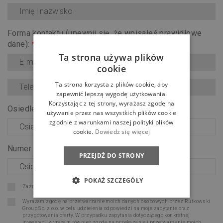
Forma kontaktu (upewnij się, że wpisałeś prawidłowe
dane):
*
Ta strona używa plików
cookie
Ta strona korzysta z plików cookie, aby
zapewnić lepszą wygodę użytkowania.
Korzystając z tej strony, wyrażasz zgodę na
Osiedle:
*
używanie przez nas wszystkich plików cookie
zgodnie z warunkami naszej polityki plików
cookie.
Dowiedz się więcej
Numer lokalu:
*
PRZEJDŹ DO STRONY
POKAŻ SZCZEGÓŁY
Zaznacz wszystkie zgody
Wyrażam zgodę na przetwarzanie moich danych osobowych przez Rutkowski
Group Sp. z o.o. w celu udzielenia odpowiedzi na moje zapytanie oraz
przygotowania oferty. W przypadku zapytania dotyczącego konkretnej
inwestycji wyrażam również zgodę na przekazanie i przetwarzanie moich