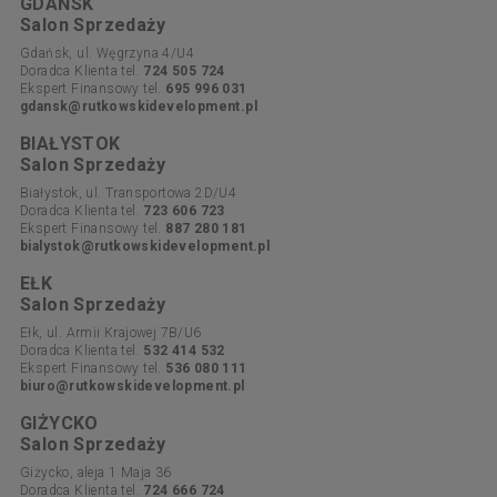
GDAŃSK
Salon Sprzedaży
Gdańsk, ul. Węgrzyna 4/U4
Doradca Klienta tel.
724 505 724
Ekspert Finansowy tel.
695 996 031
gdansk@rutkowskidevelopment.pl
BIAŁYSTOK
Salon Sprzedaży
Białystok, ul. Transportowa 2D/U4
Doradca Klienta tel.
723 606 723
Ekspert Finansowy tel.
887 280 181
bialystok@rutkowskidevelopment.pl
EŁK
Salon Sprzedaży
Ełk, ul. Armii Krajowej 7B/U6
Doradca Klienta tel.
532 414 532
Ekspert Finansowy tel.
536 080 111
biuro@rutkowskidevelopment.pl
GIŻYCKO
Salon Sprzedaży
Giżycko, aleja 1 Maja 36
Doradca Klienta tel.
724 666 724