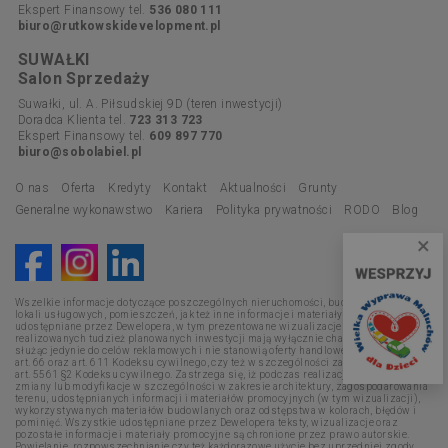
Ekspert Finansowy tel.
536 080 111
biuro@rutkowskidevelopment.pl
SUWAŁKI
Salon Sprzedaży
Suwałki, ul. A. Piłsudskiej 9D (teren inwestycji)
Doradca Klienta tel.
723 313 723
Ekspert Finansowy tel.
609 897 770
biuro@sobolabiel.pl
O nas
Oferta
Kredyty
Kontakt
Aktualności
Grunty
Generalne wykonawstwo
Kariera
Polityka prywatności
RODO
Blog
×
Wszelkie informacje dotyczące poszczególnych nieruchomości, budynków, mieszkań,
lokali usługowych, pomieszczeń, jak też inne informacje i materiały promocyjne
udostępniane przez Dewelopera, w tym prezentowane wizualizacje i opisy
realizowanych tudzież planowanych inwestycji mają wyłącznie charakter poglądowy,
służąc jedynie do celów reklamowych i nie stanowią oferty handlowej w rozumieniu
art. 66 oraz art. 611 Kodeksu cywilnego, czy też w szczególności zapewnienia w myśl
art. 5561 §2 Kodeksu cywilnego. Zastrzega się, iż podczas realizacji mogą nastąpić
zmiany lub modyfikacje w szczególności w zakresie architektury, zagospodarowania
terenu, udostępnianych informacji i materiałów promocyjnych (w tym wizualizacji),
wykorzystywanych materiałów budowlanych oraz odstępstwa w kolorach, błędów i
pominięć. Wszystkie udostępniane przez Dewelopera teksty, wizualizacje oraz
pozostałe informacje i materiały promocyjne są chronione przez prawo autorskie.
Powielanie, rozpowszechnianie czy też każdorazowe użycie bez uprzedniej zgody