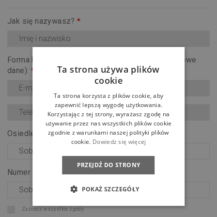
Jak się nazywasz?
*
Forma kontaktu (upewnij się, że wpisałeś prawidłowe
Ta strona używa plików
dane):
*
cookie
Ta strona korzysta z plików cookie, aby
zapewnić lepszą wygodę użytkowania.
Korzystając z tej strony, wyrażasz zgodę na
używanie przez nas wszystkich plików cookie
zgodnie z warunkami naszej polityki plików
Osiedle:
*
cookie.
Dowiedz się więcej
PRZEJDŹ DO STRONY
Numer lokalu:
*
POKAŻ SZCZEGÓŁY
Zaznacz wszystkie zgody