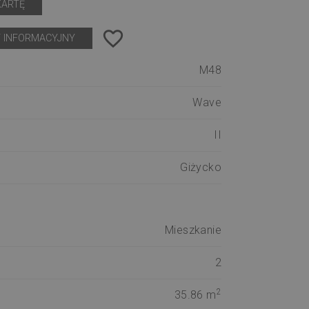
KARTĘ
favorite_border
 INFORMACYJNY
M48
Wave
II
Giżycko
Mieszkanie
2
2
35.86 m