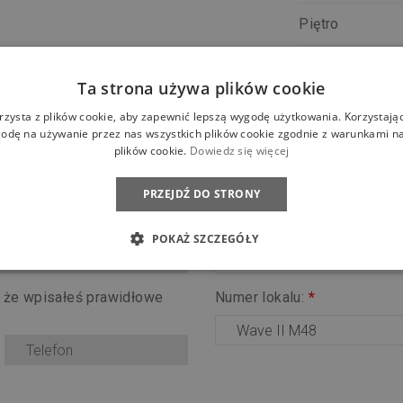
Piętro
Status
Ta strona używa plików cookie
rzysta z plików cookie, aby zapewnić lepszą wygodę użytkowania. Korzystając 
odę na używanie przez nas wszystkich plików cookie zgodnie z warunkami nas
CHCĘ POZNAĆ SZCZEGÓŁY LOKALU
plików cookie.
Dowiedz się więcej
Proszę o kontakt.
PRZEJDŹ DO STRONY
Osiedle:
*
POKAŻ SZCZEGÓŁY
, że wpisałeś prawidłowe
Numer lokalu:
*