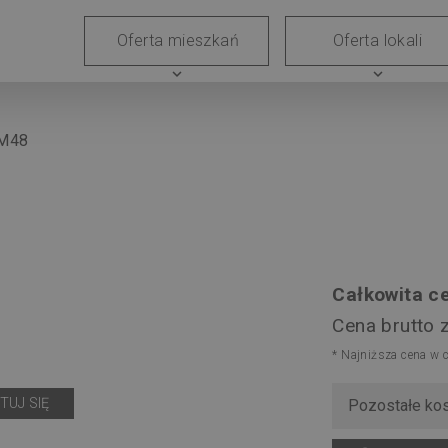
Grunty
Generalne
Współpraca
Kariera
Relacj
Oferta mieszkań
Oferta lokali
wykonawstwo
z
inwestor
expand_more
expand_more
deweloperem
 M48
Całkowita ce
Cena brutto 
* Najniższa cena w 
UJ SIĘ
Pozosta