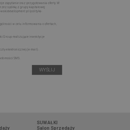
je zapytanie oraz przygotowania oferty. W
rzez spółkę z grupy kapitałowej
kowskidevelopment.pl/polityka-
lności w celu informowania o ofertach,
i Group realizujące inwestycje
ty elektronicznej (e-mail).
iadomości SMS.
SUWAŁKI
daży
Salon Sprzedaży