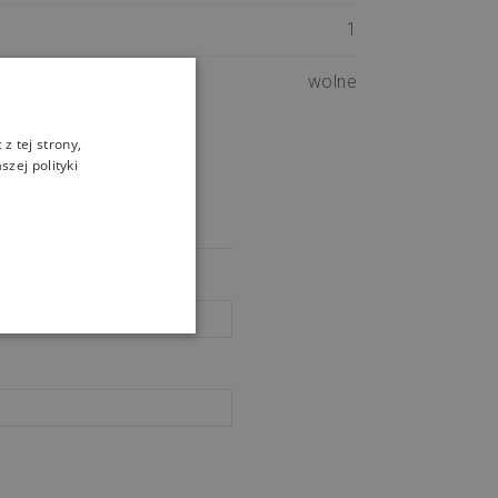
1
wolne
z tej strony,
zej polityki