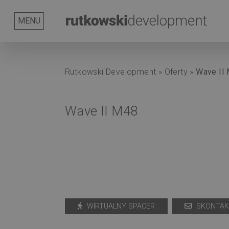
Serwis
O
Nasze
Rutkowski
Kontakt
Aktualności
MENU
nas
korzyści
Group
Rutkowski Development
»
Oferty
»
Wave II
Wave II M48
WIRTUALNY SPACER
SKONTAKT