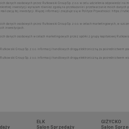
ch danych osobowych przez Rutkowski Group Sp. z o.o. w celu udzielenia odpowiedzi na mo
nkretnej inwestycji wyrażam również zgodę na przekazanie i przetwarzanie moich danych p
alizację tej inwestycji. Więcej informacji znajduje się w Polityce Prywatności:
https://rut
ch danych osobowych przez Rutkowski Group Sp. z o.o. w celach marketingowych, w szczegó
ych inwestycjach.
ch danych osobowych w celach marketingowych przez spółki z grupy kapitałowej Rutkowsk
tkowski Group Sp. z o.o. informacji handlowych drogą elektroniczną za pośrednictwem pocz
utkowski Group Sp. z o.o. informacji handlowych drogą elektroniczną za pośrednictwem w
EŁK
GIŻYCKO
daży
Salon Sprzedaży
Salon Sprze