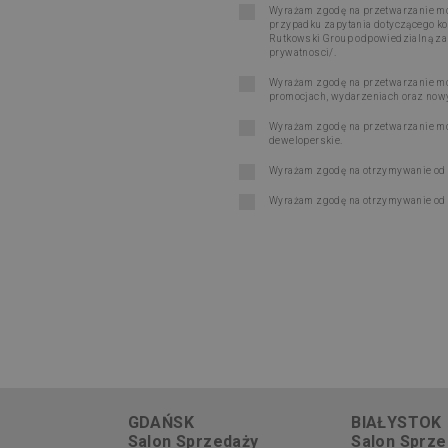
Wyrażam zgodę na przetwarzanie moi
przypadku zapytania dotyczącego ko
Rutkowski Group odpowiedzialną za re
prywatnosci/
.
Wyrażam zgodę na przetwarzanie moi
promocjach, wydarzeniach oraz now
Wyrażam zgodę na przetwarzanie moi
deweloperskie.
Wyrażam zgodę na otrzymywanie od Ru
Wyrażam zgodę na otrzymywanie od R
GDAŃSK
BIAŁYSTOK
Salon Sprzedaży
Salon Sprze