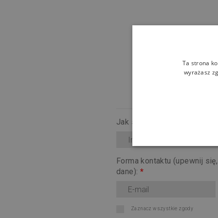
Ta strona ko
wyrażasz zg
Jak się nazywasz?
*
Forma kontaktu (upewnij się
dane):
*
Zaznacz wszystkie zgody