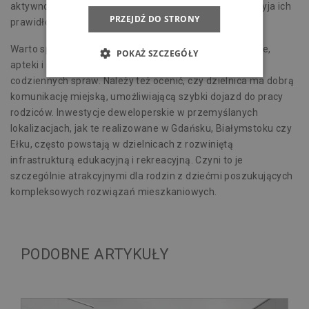
aktywności fizycznej i kontaktów społecznych. To sprzyja ich
PRZEJDŹ DO STRONY
prawidłowemu rozwojowi.
Warto sprawdzić, czy w okolicy są przychodnie lekarskie,
POKAŻ SZCZEGÓŁY
apteki i sklepy spożywcze. Skraca to czas załatwiania
codziennych spraw. Należy też ocenić, czy dzielnica ma dobrą
komunikację miejską, umożliwiającą szybki dojazd do pracy
rodziców. Inwestycje deweloperskie w przemyślanych
lokalizacjach, jak te realizowane w
Gdańsku
,
Białymstoku
czy
Ełku
, często powstają w dzielnicach z rozwiniętą
infrastrukturą edukacyjną i rekreacyjną. Czyni to je
szczególnie atrakcyjnymi dla rodzin z dziećmi poszukujących
kompleksowych rozwiązań mieszkaniowych.
PODOBNE ARTYKUŁY