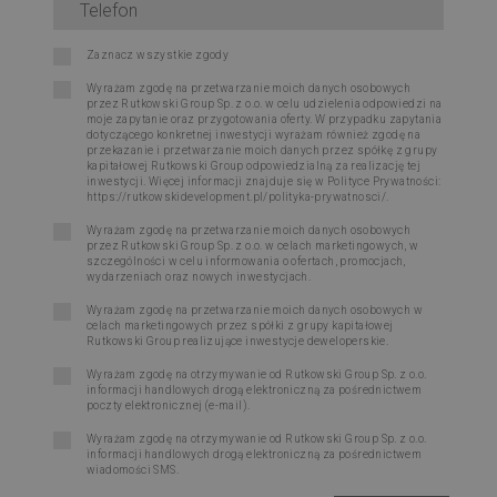
Zaznacz wszystkie zgody
Wyrażam zgodę na przetwarzanie moich danych osobowych
przez Rutkowski Group Sp. z o.o. w celu udzielenia odpowiedzi na
moje zapytanie oraz przygotowania oferty. W przypadku zapytania
dotyczącego konkretnej inwestycji wyrażam również zgodę na
przekazanie i przetwarzanie moich danych przez spółkę z grupy
kapitałowej Rutkowski Group odpowiedzialną za realizację tej
inwestycji. Więcej informacji znajduje się w Polityce Prywatności:
https://rutkowskidevelopment.pl/polityka-prywatnosci/
.
Wyrażam zgodę na przetwarzanie moich danych osobowych
przez Rutkowski Group Sp. z o.o. w celach marketingowych, w
szczególności w celu informowania o ofertach, promocjach,
wydarzeniach oraz nowych inwestycjach.
Wyrażam zgodę na przetwarzanie moich danych osobowych w
celach marketingowych przez spółki z grupy kapitałowej
Rutkowski Group realizujące inwestycje deweloperskie.
Wyrażam zgodę na otrzymywanie od Rutkowski Group Sp. z o.o.
informacji handlowych drogą elektroniczną za pośrednictwem
poczty elektronicznej (e-mail).
Wyrażam zgodę na otrzymywanie od Rutkowski Group Sp. z o.o.
informacji handlowych drogą elektroniczną za pośrednictwem
wiadomości SMS.