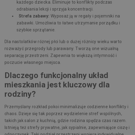
każdego dziecka. Eliminuje to konflikty podczas
odrabiania lekcji i sprzyja koncentracji.
Strefa zabawy:
Wyposaż ją w regały i pojemniki na
zabawki. Umożliwia to łatwe utrzymanie porządku i
szybkie sprzątanie.
Dla nastolatków różnej płci lub o dużej różnicy wieku warto
rozważyć przegrody lub parawany. Tworzą one wizualną
separację przestrzeni. Zapewnia to większą intymność i
poczucie własnego miejsca.
Dlaczego funkcjonalny układ
mieszkania jest kluczowy dla
rodziny?
Przemyślany rozkład pokoi minimalizuje codzienne konflikty i
chaos. Dzieje się tak poprzez wydzielenie stref wspólnych,
takich jak salon z kuchnią, gdzie rodzina spędza czas razem.
Istnieją też strefy prywatne, jak sypialnie, zapewniające ciszę i
odpoczynek. Taki podział przestrzeni wspiera indywidualne