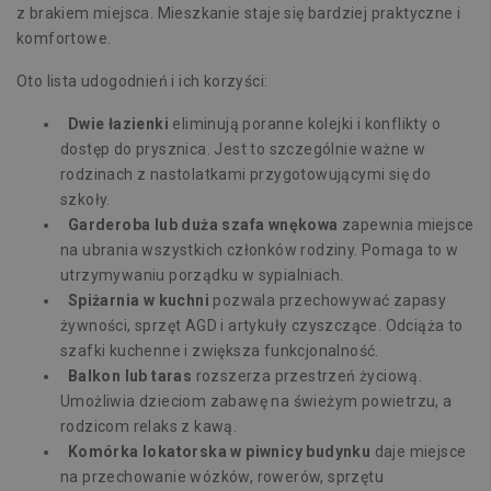
z brakiem miejsca. Mieszkanie staje się bardziej praktyczne i
komfortowe.
Oto lista udogodnień i ich korzyści:
Dwie łazienki
eliminują poranne kolejki i konflikty o
dostęp do prysznica. Jest to szczególnie ważne w
rodzinach z nastolatkami przygotowującymi się do
szkoły.
Garderoba lub duża szafa wnękowa
zapewnia miejsce
na ubrania wszystkich członków rodziny. Pomaga to w
utrzymywaniu porządku w sypialniach.
Spiżarnia w kuchni
pozwala przechowywać zapasy
żywności, sprzęt AGD i artykuły czyszczące. Odciąża to
szafki kuchenne i zwiększa funkcjonalność.
Balkon lub taras
rozszerza przestrzeń życiową.
Umożliwia dzieciom zabawę na świeżym powietrzu, a
rodzicom relaks z kawą.
Komórka lokatorska
w piwnicy budynku
daje miejsce
na przechowanie wózków, rowerów, sprzętu