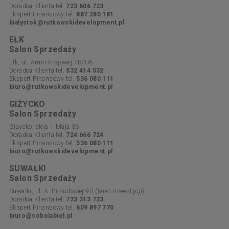
Doradca Klienta tel.
723 606 723
Ekspert Finansowy tel.
887 280 181
bialystok@rutkowskidevelopment.pl
EŁK
Salon Sprzedaży
Ełk, ul. Armii Krajowej 7B/U6
Doradca Klienta tel.
532 414 532
Ekspert Finansowy tel.
536 080 111
biuro@rutkowskidevelopment.pl
GIŻYCKO
Salon Sprzedaży
Giżycko, aleja 1 Maja 36
Doradca Klienta tel.
724 666 724
Ekspert Finansowy tel.
536 080 111
biuro@rutkowskidevelopment.pl
SUWAŁKI
Salon Sprzedaży
Suwałki, ul. A. Piłsudskiej 9D (teren inwestycji)
Doradca Klienta tel.
723 313 723
Ekspert Finansowy tel.
609 897 770
biuro@sobolabiel.pl