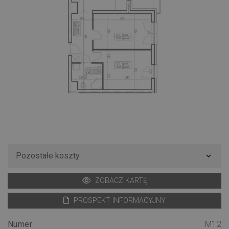
Pozostałe koszty
expand_more
ZOBACZ KARTĘ
PROSPEKT INFORMACYJNY
Numer
M12