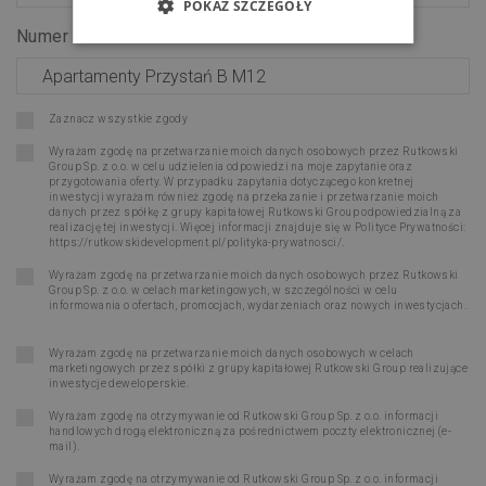
POKAŻ SZCZEGÓŁY
Numer lokalu:
*
Zaznacz wszystkie zgody
Wyrażam zgodę na przetwarzanie moich danych osobowych przez Rutkowski
Group Sp. z o.o. w celu udzielenia odpowiedzi na moje zapytanie oraz
przygotowania oferty. W przypadku zapytania dotyczącego konkretnej
inwestycji wyrażam również zgodę na przekazanie i przetwarzanie moich
danych przez spółkę z grupy kapitałowej Rutkowski Group odpowiedzialną za
realizację tej inwestycji. Więcej informacji znajduje się w Polityce Prywatności:
https://rutkowskidevelopment.pl/polityka-prywatnosci/
.
Wyrażam zgodę na przetwarzanie moich danych osobowych przez Rutkowski
Group Sp. z o.o. w celach marketingowych, w szczególności w celu
informowania o ofertach, promocjach, wydarzeniach oraz nowych inwestycjach.
Wyrażam zgodę na przetwarzanie moich danych osobowych w celach
marketingowych przez spółki z grupy kapitałowej Rutkowski Group realizujące
inwestycje deweloperskie.
Wyrażam zgodę na otrzymywanie od Rutkowski Group Sp. z o.o. informacji
handlowych drogą elektroniczną za pośrednictwem poczty elektronicznej (e-
mail).
Wyrażam zgodę na otrzymywanie od Rutkowski Group Sp. z o.o. informacji