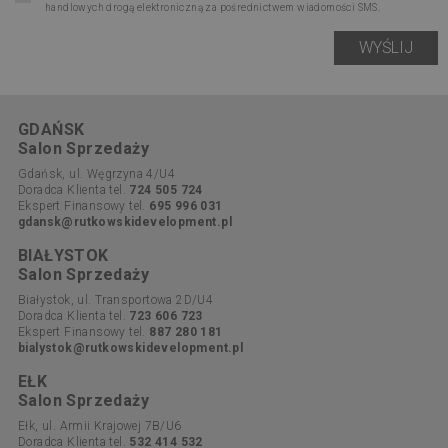
handlowych drogą elektroniczną za pośrednictwem wiadomości SMS.
GDAŃSK
Salon Sprzedaży
Gdańsk, ul. Węgrzyna 4/U4
Doradca Klienta tel.
724 505 724
Ekspert Finansowy tel.
695 996 031
gdansk@rutkowskidevelopment.pl
BIAŁYSTOK
Salon Sprzedaży
Białystok, ul. Transportowa 2D/U4
Doradca Klienta tel.
723 606 723
Ekspert Finansowy tel.
887 280 181
bialystok@rutkowskidevelopment.pl
EŁK
Salon Sprzedaży
Ełk, ul. Armii Krajowej 7B/U6
Doradca Klienta tel.
532 414 532