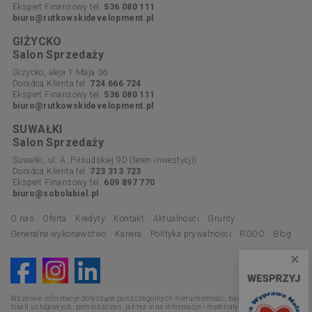
Ekspert Finansowy tel.
536 080 111
biuro@rutkowskidevelopment.pl
GIŻYCKO
Salon Sprzedaży
Giżycko, aleja 1 Maja 36
Doradca Klienta tel.
724 666 724
Ekspert Finansowy tel.
536 080 111
biuro@rutkowskidevelopment.pl
SUWAŁKI
Salon Sprzedaży
Suwałki, ul. A. Piłsudskiej 9D (teren inwestycji)
Doradca Klienta tel.
723 313 723
Ekspert Finansowy tel.
609 897 770
biuro@sobolabiel.pl
O nas
Oferta
Kredyty
Kontakt
Aktualności
Grunty
Generalne wykonawstwo
Kariera
Polityka prywatności
RODO
Blog
×
Wszelkie informacje dotyczące poszczególnych nieruchomości, budynków, mieszkań,
lokali usługowych, pomieszczeń, jak też inne informacje i materiały promocyjne