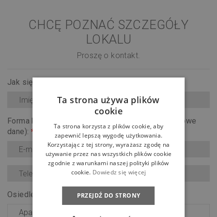
CHCĘ POZNAĆ SZCZEGÓŁY
LOKALU
Proszę o kontakt.
Jak się nazywasz?
*
Ta strona używa plików
cookie
Forma kontaktu (upewnij się, że wpisałeś prawidłowe
Ta strona korzysta z plików cookie, aby
dane):
*
zapewnić lepszą wygodę użytkowania.
Korzystając z tej strony, wyrażasz zgodę na
używanie przez nas wszystkich plików cookie
zgodnie z warunkami naszej polityki plików
cookie.
Dowiedz się więcej
Osiedle:
*
PRZEJDŹ DO STRONY