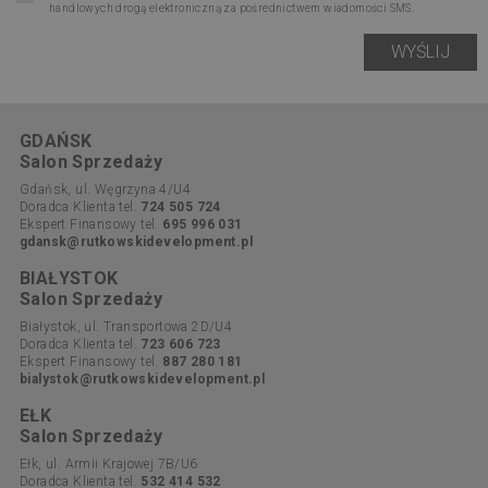
handlowych drogą elektroniczną za pośrednictwem wiadomości SMS.
GDAŃSK
Salon Sprzedaży
Gdańsk, ul. Węgrzyna 4/U4
Doradca Klienta tel.
724 505 724
Ekspert Finansowy tel.
695 996 031
gdansk@rutkowskidevelopment.pl
BIAŁYSTOK
Salon Sprzedaży
Białystok, ul. Transportowa 2D/U4
Doradca Klienta tel.
723 606 723
Ekspert Finansowy tel.
887 280 181
bialystok@rutkowskidevelopment.pl
EŁK
Salon Sprzedaży
Ełk, ul. Armii Krajowej 7B/U6
Doradca Klienta tel.
532 414 532