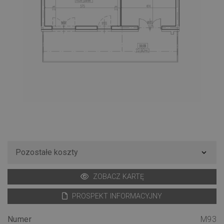
Pozostałe koszty
expand_more
ZOBACZ KARTĘ
PROSPEKT INFORMACYJNY
Numer
M93