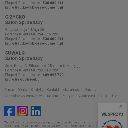
Ekspert Finansowy tel.
536 080 111
biuro@rutkowskidevelopment.pl
GIŻYCKO
Salon Sprzedaży
Giżycko, aleja 1 Maja 36
Doradca Klienta tel.
724 666 724
Ekspert Finansowy tel.
536 080 111
biuro@rutkowskidevelopment.pl
SUWAŁKI
Salon Sprzedaży
Suwałki, ul. A. Piłsudskiej 9D (teren inwestycji)
Doradca Klienta tel.
723 313 723
Ekspert Finansowy tel.
609 897 770
biuro@sobolabiel.pl
O nas
Oferta
Kredyty
Kontakt
Aktualności
Grunty
Generalne wykonawstwo
Kariera
Polityka prywatności
RODO
Blog
×
Wszelkie informacje dotyczące poszczególnych nieruchomości, budynków, mieszkań,
lokali usługowych, pomieszczeń, jak też inne informacje i materiały promocyjne