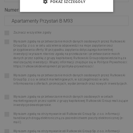
POKAŻ SZCZEGÓŁY
Numer lokalu:
*
Zaznacz wszystkie zgody
Wyrażam zgodę na przetwarzanie moich danych osobowych przez Rutkowski
Group Sp. z o.o. w celu udzielenia odpowiedzi na moje zapytanie oraz
przygotowania oferty. W przypadku zapytania dotyczącego konkretnej
inwestycji wyrażam również zgodę na przekazanie i przetwarzanie moich
danych przez spółkę z grupy kapitałowej Rutkowski Group odpowiedzialną za
realizację tej inwestycji. Więcej informacji znajduje się w Polityce Prywatności:
https://rutkowskidevelopment.pl/polityka-prywatnosci/
.
Wyrażam zgodę na przetwarzanie moich danych osobowych przez Rutkowski
Group Sp. z o.o. w celach marketingowych, w szczególności w celu
informowania o ofertach, promocjach, wydarzeniach oraz nowych inwestycjach.
Wyrażam zgodę na przetwarzanie moich danych osobowych w celach
marketingowych przez spółki z grupy kapitałowej Rutkowski Group realizujące
inwestycje deweloperskie.
Wyrażam zgodę na otrzymywanie od Rutkowski Group Sp. z o.o. informacji
handlowych drogą elektroniczną za pośrednictwem poczty elektronicznej (e-
mail).
Wyrażam zgodę na otrzymywanie od Rutkowski Group Sp. z o.o. informacji