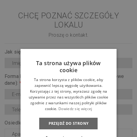
CHCĘ POZNAĆ SZCZEGÓŁY
LOKALU
Proszę o kontakt.
Jak się nazywasz?
*
Ta strona używa plików
cookie
Forma kontaktu (upewnij się, że wpisałeś prawidłowe
Ta strona korzysta z plików cookie, aby
dane):
*
zapewnić lepszą wygodę użytkowania.
Korzystając z tej strony, wyrażasz zgodę na
używanie przez nas wszystkich plików cookie
zgodnie z warunkami naszej polityki plików
cookie.
Dowiedz się więcej
Osiedle:
*
PRZEJDŹ DO STRONY