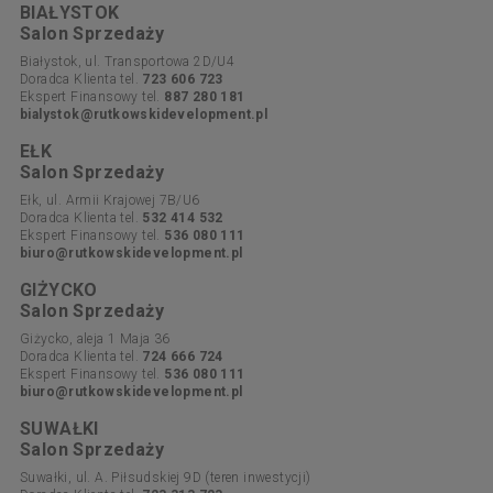
BIAŁYSTOK
Salon Sprzedaży
Białystok, ul. Transportowa 2D/U4
Doradca Klienta tel.
723 606 723
Ekspert Finansowy tel.
887 280 181
bialystok@rutkowskidevelopment.pl
EŁK
Salon Sprzedaży
Ełk, ul. Armii Krajowej 7B/U6
Doradca Klienta tel.
532 414 532
Ekspert Finansowy tel.
536 080 111
biuro@rutkowskidevelopment.pl
GIŻYCKO
Salon Sprzedaży
Giżycko, aleja 1 Maja 36
Doradca Klienta tel.
724 666 724
Ekspert Finansowy tel.
536 080 111
biuro@rutkowskidevelopment.pl
SUWAŁKI
Salon Sprzedaży
Suwałki, ul. A. Piłsudskiej 9D (teren inwestycji)