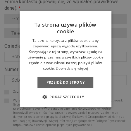
Forma kontaktu (upewnij się, że wpisałeś prawidłowe
dane):
*
Ta strona używa plików
cookie
Ta strona korzysta z plików cookie, aby
Osiedle:
*
zapewnić lepszą wygodę użytkowania.
Korzystając z tej strony, wyrażasz zgodę na
używanie przez nas wszystkich plików cookie
zgodnie z warunkami naszej polityki plików
cookie.
Dowiedz się więcej
Numer lokalu:
*
PRZEJDŹ DO STRONY
Zaznacz wszystkie zgody
POKAŻ SZCZEGÓŁY
Wyrażam zgodę na przetwarzanie moich danych osobowych przez Rutkowski
Group Sp. z o.o. w celu udzielenia odpowiedzi na moje zapytanie oraz
przygotowania oferty. W przypadku zapytania dotyczącego konkretnej
inwestycji wyrażam również zgodę na przekazanie i przetwarzanie moich
danych przez spółkę z grupy kapitałowej Rutkowski Group odpowiedzialną za
realizację tej inwestycji. Więcej informacji znajduje się w Polityce Prywatności:
https://rutkowskidevelopment.pl/polityka-prywatnosci/
.