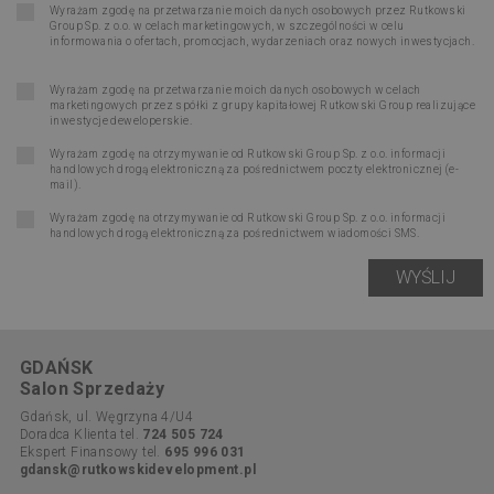
Wyrażam zgodę na przetwarzanie moich danych osobowych przez Rutkowski
Group Sp. z o.o. w celach marketingowych, w szczególności w celu
informowania o ofertach, promocjach, wydarzeniach oraz nowych inwestycjach.
Wyrażam zgodę na przetwarzanie moich danych osobowych w celach
marketingowych przez spółki z grupy kapitałowej Rutkowski Group realizujące
inwestycje deweloperskie.
Wyrażam zgodę na otrzymywanie od Rutkowski Group Sp. z o.o. informacji
handlowych drogą elektroniczną za pośrednictwem poczty elektronicznej (e-
mail).
Wyrażam zgodę na otrzymywanie od Rutkowski Group Sp. z o.o. informacji
handlowych drogą elektroniczną za pośrednictwem wiadomości SMS.
GDAŃSK
Salon Sprzedaży
Gdańsk, ul. Węgrzyna 4/U4
Doradca Klienta tel.
724 505 724
Ekspert Finansowy tel.
695 996 031
gdansk@rutkowskidevelopment.pl