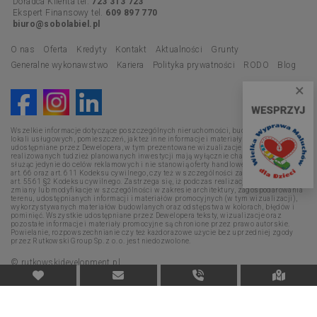
Doradca Klienta tel.
723 313 723
Ekspert Finansowy tel.
609 897 770
biuro@sobolabiel.pl
O nas
Oferta
Kredyty
Kontakt
Aktualności
Grunty
Generalne wykonawstwo
Kariera
Polityka prywatności
RODO
Blog
×
Wszelkie informacje dotyczące poszczególnych nieruchomości, budynków, mieszkań,
lokali usługowych, pomieszczeń, jak też inne informacje i materiały promocyjne
udostępniane przez Dewelopera, w tym prezentowane wizualizacje i opisy
realizowanych tudzież planowanych inwestycji mają wyłącznie charakter poglądowy,
służąc jedynie do celów reklamowych i nie stanowią oferty handlowej w rozumieniu
art. 66 oraz art. 611 Kodeksu cywilnego, czy też w szczególności zapewnienia w myśl
art. 5561 §2 Kodeksu cywilnego. Zastrzega się, iż podczas realizacji mogą nastąpić
zmiany lub modyfikacje w szczególności w zakresie architektury, zagospodarowania
terenu, udostępnianych informacji i materiałów promocyjnych (w tym wizualizacji),
wykorzystywanych materiałów budowlanych oraz odstępstwa w kolorach, błędów i
pominięć. Wszystkie udostępniane przez Dewelopera teksty, wizualizacje oraz
pozostałe informacje i materiały promocyjne są chronione przez prawo autorskie.
Powielanie, rozpowszechnianie czy też każdorazowe użycie bez uprzedniej zgody
przez Rutkowski Group Sp. z o. o. jest niedozwolone.
© rutkowskidevelopment.pl