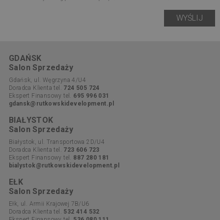
GDAŃSK
Salon Sprzedaży
Gdańsk, ul. Węgrzyna 4/U4
Doradca Klienta tel.
724 505 724
Ekspert Finansowy tel.
695 996 031
gdansk@rutkowskidevelopment.pl
BIAŁYSTOK
Salon Sprzedaży
Białystok, ul. Transportowa 2D/U4
Doradca Klienta tel.
723 606 723
Ekspert Finansowy tel.
887 280 181
bialystok@rutkowskidevelopment.pl
EŁK
Salon Sprzedaży
Ełk, ul. Armii Krajowej 7B/U6
Doradca Klienta tel.
532 414 532
Ekspert Finansowy tel.
536 080 111