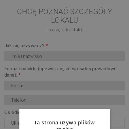
CHCĘ POZNAĆ SZCZEGÓŁY
LOKALU
Proszę o kontakt.
Jak się nazywasz?
*
Forma kontaktu (upewnij się, że wpisałeś prawidłowe
dane):
*
Osiedle:
*
Ta strona używa plików
cookie