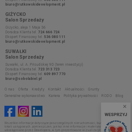
biuro@rutkowskidevelopment.pl
GIŻYCKO
Salon Sprzedaży
Giżycko, aleja 1 Maja 36
Doradca Klienta tel.
724 666 724
Ekspert Finansowy tel.
536 080 111
biuro@rutkowskidevelopment.pl
SUWAŁKI
Salon Sprzedaży
Suwałki, ul. A. Piłsudskiej 9D (teren inwestycji)
Doradca Klienta tel.
723 313 723
Ekspert Finansowy tel.
609 897 770
biuro@sobolabiel.pl
O nas
Oferta
Kredyty
Kontakt
Aktualności
Grunty
Generalne wykonawstwo
Kariera
Polityka prywatności
RODO
Blog
×
Wszelkie informacje dotyczące poszczególnych nieruchomości, budynków, mieszkań,
lokali usługowych, pomieszczeń, jak też inne informacje i materiały promocyjne
udostępniane przez Dewelopera, w tym prezentowane wizualizacje i opisy