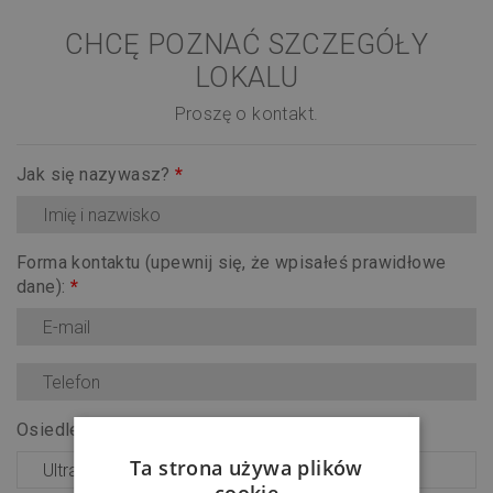
CHCĘ POZNAĆ SZCZEGÓŁY
LOKALU
Proszę o kontakt.
Jak się nazywasz?
*
Forma kontaktu (upewnij się, że wpisałeś prawidłowe
dane):
*
Osiedle:
*
Ta strona używa plików
cookie