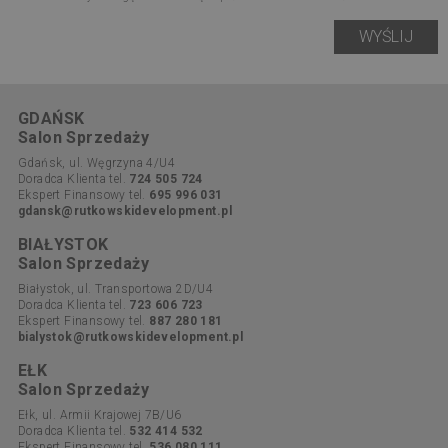
GDAŃSK
Salon Sprzedaży
Gdańsk, ul. Węgrzyna 4/U4
Doradca Klienta tel.
724 505 724
Ekspert Finansowy tel.
695 996 031
gdansk@rutkowskidevelopment.pl
BIAŁYSTOK
Salon Sprzedaży
Białystok, ul. Transportowa 2D/U4
Doradca Klienta tel.
723 606 723
Ekspert Finansowy tel.
887 280 181
bialystok@rutkowskidevelopment.pl
EŁK
Salon Sprzedaży
Ełk, ul. Armii Krajowej 7B/U6
Doradca Klienta tel.
532 414 532
Ekspert Finansowy tel.
536 080 111