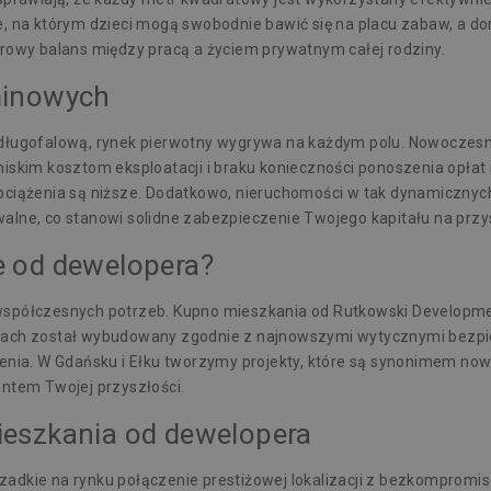
e, na którym dzieci mogą swobodnie bawić się na placu zabaw, a do
wy balans między pracą a życiem prywatnym całej rodziny.
minowych
 długofalową, rynek pierwotny wygrywa na każdym polu. Nowoczesn
ęki niskim kosztom eksploatacji i braku konieczności ponoszenia op
bciążenia są niższe. Dodatkowo, nieruchomości w tak dynamicznych 
alne, co stanowi solidne zabezpieczenie Twojego kapitału na przy
e od dewelopera?
 współczesnych potrzeb. Kupno mieszkania od Rutkowski Developme
 dach został wybudowany zgodnie z najnowszymi wytycznymi bezpi
ienia. W Gdańsku i Ełku tworzymy projekty, które są synonimem no
entem Twojej przyszłości.
ieszkania od dewelopera
zadkie na rynku połączenie prestiżowej lokalizacji z bezkompromi