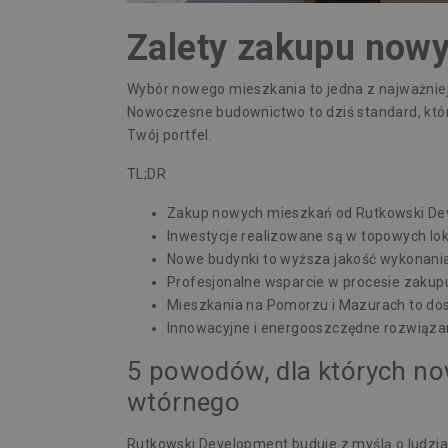
Zalety zakupu now
Wybór nowego mieszkania to jedna z najważniejsz
Nowoczesne budownictwo to dziś standard, któ
Twój portfel.
TL;DR
Zakup nowych mieszkań od Rutkowski Dev
Inwestycje realizowane są w topowych loka
Nowe budynki to wyższa jakość wykonania
Profesjonalne wsparcie w procesie zakupu
Mieszkania na Pomorzu i Mazurach to do
Innowacyjne i energooszczędne rozwiązani
5 powodów, dla których no
wtórnego
Rutkowski Development buduje z myślą o ludzia