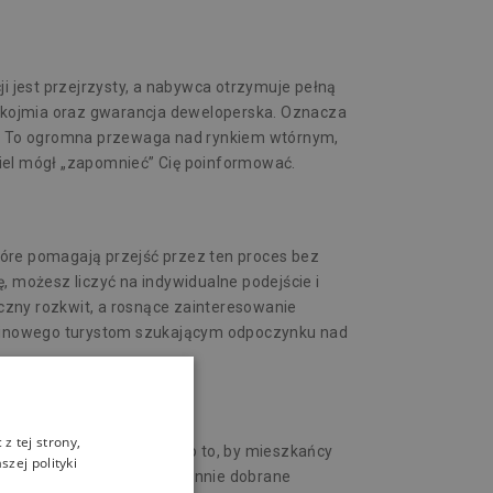
 jest przejrzysty, a nabywca otrzymuje pełną
ękojmia oraz
gwarancja deweloperska
. Oznacza
zt. To ogromna przewaga nad rynkiem wtórnym,
ciel mógł „zapomnieć” Cię poinformować.
tóre pomagają przejść przez ten proces bez
, możesz liczyć na indywidualne podejście i
zny rozkwit, a rosnące zainteresowanie
erminowego turystom szukającym odpoczynku nad
z tej strony,
o budowy bloków – dbamy o to, by mieszkańcy
zej polityki
temy monitoringu oraz starannie dobrane