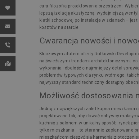
cała filozofia projektowania przestrzeni. Wybi
lepszą izolację akustyczną, wydajniejszą went
klatki schodowej po instalacje w ścianach – jest
kosztów na starcie.
Gwarancja nowości i nowo
Kluczowym atutem oferty Rutkowski Developmen
najświeższymi trendami architektonicznymi, co
wykonania i dbałość o najmniejszy detal sprawi
problemów typowych dla rynku wtórnego, takich
najwyższy standard techniczny dostępny obecni
Możliwość dostosowania m
Jedną z największych zalet
kupna mieszkania
n
projektowane tak, aby dawać nabywcy maksymal
kuchnię z salonem w unikalny sposób, rynek pie
tylko mieszkania – to starannie zaplanowane pr
mieszkańcom cieszyć się harmonią z otoczeniem