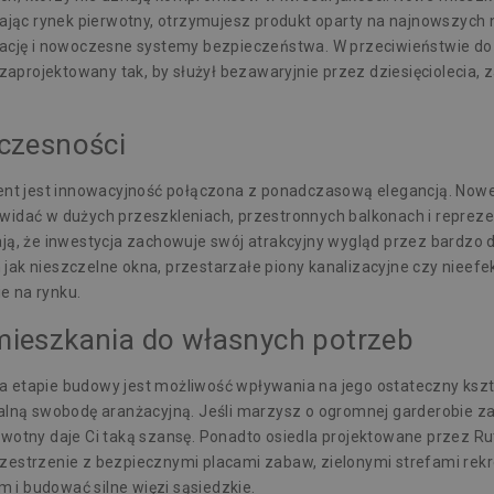
erając rynek pierwotny, otrzymujesz produkt oparty na najnowszych
ylację i nowoczesne systemy bezpieczeństwa. W przeciwieństwie do
 zaprojektowany tak, by służył bezawaryjnie przez dziesięciolecia, 
czesności
t jest innowacyjność połączona z ponadczasową elegancją. Nowe
 widać w dużych przeszkleniach, przestronnych balkonach i reprez
ają, że inwestycja zachowuje swój atrakcyjny wygląd przez bardzo 
 jak nieszczelne okna, przestarzałe piony kanalizacyjne czy niee
e na rynku.
ieszkania do własnych potrzeb
a etapie budowy jest możliwość wpływania na jego ostateczny ksz
ną swobodę aranżacyjną. Jeśli marzysz o ogromnej garderobie za
rwotny daje Ci taką szansę. Ponadto osiedla projektowane przez Ru
zestrzenie z bezpiecznymi placami zabaw, zielonymi strefami rekre
 i budować silne więzi sąsiedzkie.