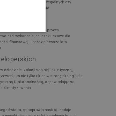
świetlenie LED w częściach wspólnych czy
orzyścią nie do przecenienia.
rzedażowe, dbając o to, by proces
rwałości wykonania, co jest kluczowe dla
ności finansowej – przez pierwsze lata
u.
eloperskich
iedzinie izolacji cieplnej i akustycznej,
ania to nie tylko ukłon w stronę ekologii, ale
symalną funkcjonalnością, odpowiadając na
do klimatyzowania.
go światła, co poprawia nastrój i dodaje
, a wysoki standard części wspólnych buduje