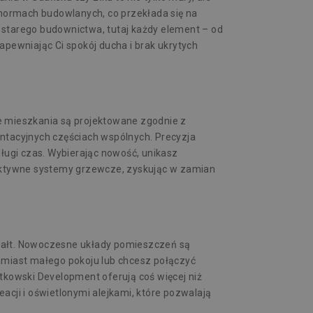
 normach budowlanych, co przekłada się na
 starego budownictwa, tutaj każdy element – od
zapewniając Ci spokój ducha i brak ukrytych
 mieszkania są projektowane zgodnie z
entacyjnych częściach wspólnych. Precyzja
długi czas. Wybierając nowość, unikasz
fektywne systemy grzewcze, zyskując w zamian
tałt. Nowoczesne układy pomieszczeń są
miast małego pokoju lub chcesz połączyć
tkowski Development oferują coś więcej niż
acji i oświetlonymi alejkami, które pozwalają