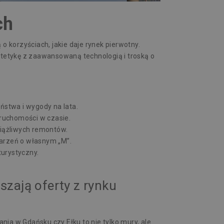
ch
 o korzyściach, jakie daje
rynek pierwotny
.
tetykę z zaawansowaną technologią i troską o
stwa i wygody na lata.
eruchomości w czasie.
iążliwych remontów.
marzeń o własnym „M”.
urystyczny.
zają oferty z rynku
ania w Gdańsku
czy Ełku to nie tylko mury, ale