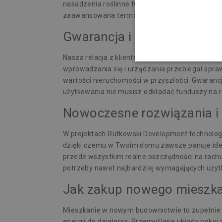
nasadzenia roślinne tworzą estetyczną i funkcj
zaawansowana termoizolacja budynków, realnie ob
Gwarancja i wsparcie po z
Nasza relacja z klientem nie kończy się w mom
wprowadzania się i urządzania przebiegał spraw
wartości nieruchomości
w przyszłości. Gwarancj
użytkowania nie musisz odkładać funduszy na r
Nowoczesne rozwiązania i
W projektach Rutkowski Development technologia
dzięki czemu w Twoim domu zawsze panuje ideal
przede wszystkim realne oszczędności na rach
potrzeby nawet najbardziej wymagających użytk
Jak zakup nowego mieszka
Mieszkanie w nowym budownictwie to zupełnie i
energii do działania. Przemyślane układy pokoi