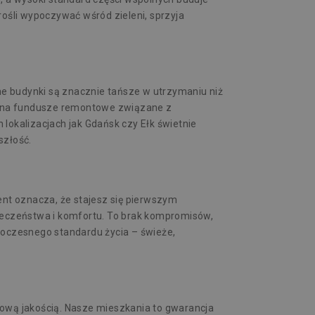
rośli wypoczywać wśród zieleni, sprzyja
e budynki są znacznie tańsze w utrzymaniu niż
łat na fundusze remontowe związane z
lokalizacjach jak Gdańsk czy Ełk świetnie
szłość.
nt oznacza, że stajesz się pierwszym
eczeństwa i komfortu. To brak kompromisów,
woczesnego standardu życia – świeże,
sową jakością. Nasze mieszkania to gwarancja