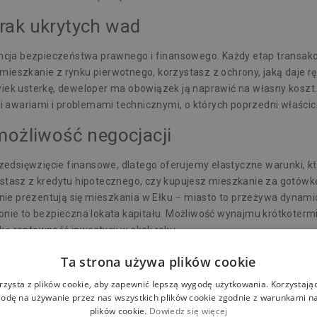
rak ukrytych wad
ja bezpieczeństwa prawnego i finansowego. Każdy etap transakcji
mieszkanie z rynku pierwotnego, korzystasz z ochrony, jaką daje r
lwiek usterkę, deweloper ma obowiązek ją naprawić na własny kos
 awariami i problemami technicznymi, o których poprzedni właści
możliwość negocjacji
edsięwzięcie finansowe, dlatego oferujemy elastyczne warunki, k
ystasz z kredytu hipotecznego, czy kupujesz mieszkanie za gotówkę
ie prezentują się
mieszkania w Ełku
– miasto to przeżywa dynamic
gionie to bezpieczna lokata kapitału. Możliwość wynajmu krótkot
ą rentowność inwestycji w skali roku.
ra
Ta strona używa plików cookie
rzysta z plików cookie, aby zapewnić lepszą wygodę użytkowania. Korzystając 
owo zaplanowane mikrospołeczności. Nie ograniczamy się tylko d
odę na używanie przez nas wszystkich plików cookie zgodnie z warunkami nas
 w dniu odbioru kluczy. Parkingi podziemne, cichobieżne windy, sys
plików cookie.
Dowiedz się więcej