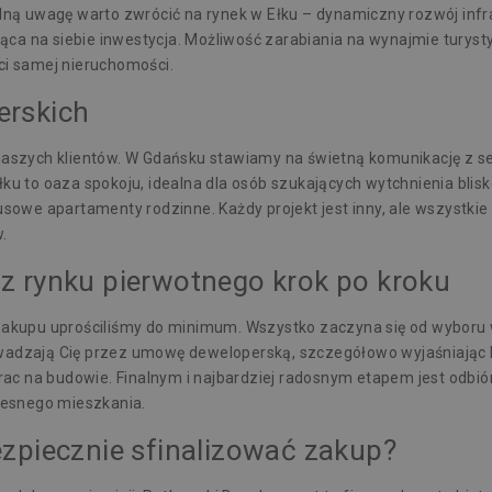
ólną uwagę warto zwrócić na rynek w Ełku – dynamiczny rozwój infr
acująca na siebie inwestycja. Możliwość zarabiania na wynajmie tur
i samej nieruchomości.
erskich
y naszych klientów. W Gdańsku stawiamy na świetną komunikację z 
łku to oaza spokoju, idealna dla osób szukających wytchnienia blisk
owe apartamenty rodzinne. Każdy projekt jest inny, ale wszystkie
.
z rynku pierwotnego krok po kroku
s zakupu uprościliśmy do minimum. Wszystko zaczyna się od wyboru
owadzają Cię przez
umowę deweloperską
, szczegółowo wyjaśniając 
c na budowie. Finalnym i najbardziej radosnym etapem jest odbiór
zesnego mieszkania.
ezpiecznie sfinalizować zakup?