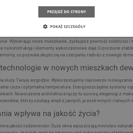
onalną całość. Zastosowanie ekologicznych rozwiązań, takich jak o
niża koszty eksploatacji, co w dobie rosnących cen energii jest k
PRZEJDŹ DO STRONY
akupie
POKAŻ SZCZEGÓŁY
encie przekazania kluczy. Zapewniamy profesjonalne wsparcie posp
nie. Wybierając nowe mieszkanie, zyskujesz pewność solidności i t
a na konstrukcję i elementy wykończeniowe daje Ci poczucie stabil
emonty, co pozwala skupić się na czerpaniu radości z nowego dom
 technologie w nowych mieszkach dew
 służy Twojej wygodzie. Wykorzystujemy najnowsze rozwiązania w dz
na cisza i optymalna temperatura. Energooszczędne systemy ogrzew
unkach. Nowoczesna architektura łączy tu surową elegancję z mak
owników, którzy szukają wnętrz jasnych, przestronnych i łatwych 
nia wpływa na jakość życia?
nna jakość codzienności. Duże okna wpuszczają mnóstwo naturalne
 sprawiają, że każdy metr kwadratowy jest wykorzystany efektywnie