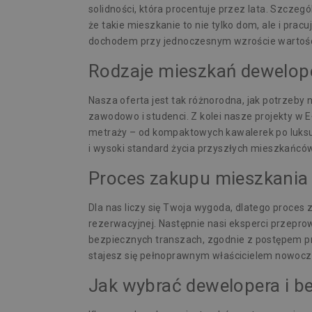
solidności, która procentuje przez lata. Szczeg
że takie mieszkanie to nie tylko dom, ale i pr
dochodem przy jednoczesnym wzroście wartośc
Rodzaje mieszkań dewelop
Nasza oferta jest tak różnorodna, jak potrzeb
zawodowo i studenci. Z kolei nasze projekty w E
metraży – od kompaktowych kawalerek po luksus
i wysoki standard życia przyszłych mieszkańców
Proces zakupu mieszkania 
Dla nas liczy się Twoja wygoda, dlatego proce
rezerwacyjnej. Następnie nasi eksperci przepr
bezpiecznych transzach, zgodnie z postępem pra
stajesz się pełnoprawnym właścicielem nowoc
Jak wybrać dewelopera i b