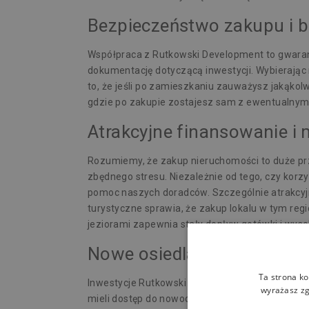
Bezpieczeństwo zakupu i b
Współpraca z Rutkowski Development to gwaranc
dokumentację dotyczącą inwestycji. Wybierając 
to, że jeśli po zamieszkaniu zauważysz jakąko
gdzie po zakupie zostajesz sam z ewentualnymi
Atrakcyjne finansowanie i 
Rozumiemy, że zakup nieruchomości to duże prz
zbędnego stresu. Niezależnie od tego, czy korz
pomoc naszych doradców. Szczególnie atrakcyjn
turystyczne sprawia, że zakup lokalu w tym re
jeziorami zapewnia stały dopływ gotówki i wysok
Nowe osiedla i infrastruktu
Ta strona ko
Inwestycje Rutkowski Development to kompleks
wyrażasz zg
mieli dostęp do nowoczesnej infrastruktury już