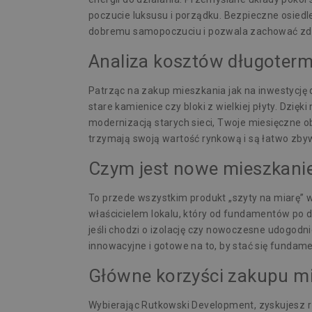
poczucie luksusu i porządku. Bezpieczne osiedl
dobremu samopoczuciu i pozwala zachować zdro
Analiza kosztów długoter
Patrząc na zakup mieszkania jak na inwestycję
stare kamienice czy bloki z wielkiej płyty. Dzi
modernizacją starych sieci, Twoje miesięczne o
trzymają swoją wartość rynkową i są łatwo zbyw
Czym jest nowe mieszkani
To przede wszystkim produkt „szyty na miarę”
właścicielem lokalu, który od fundamentów po
jeśli chodzi o izolację czy nowoczesne udogodn
innowacyjne i gotowe na to, by stać się fundam
Główne korzyści zakupu m
Wybierając Rutkowski Development, zyskujesz r