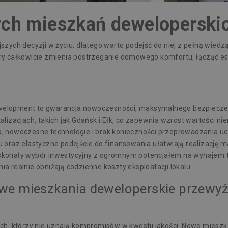
ych mieszkań deweloperski
ych decyzji w życiu, dlatego warto podejść do niej z pełną wiedzą
ry całkowicie zmienia postrzeganie domowego komfortu, łącząc es
elopment to gwarancja nowoczesności, maksymalnego bezpieczeń
lizacjach, takich jak Gdańsk i Ełk, co zapewnia wzrost wartości ni
, nowoczesne technologie i brak konieczności przeprowadzania uc
 oraz elastyczne podejście do finansowania ułatwiają realizację 
skonały wybór inwestycyjny z ogromnym potencjałem na wynajem t
a realnie obniżają codzienne koszty eksploatacji lokalu.
we mieszkania deweloperskie przewyżs
ch, którzy nie uznają kompromisów w kwestii jakości. Nowe
mieszk