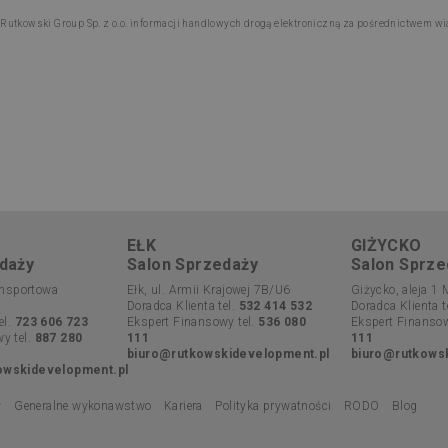
utkowski Group Sp. z o.o. informacji handlowych drogą elektroniczną za pośrednictwem w
EŁK
GIŻYCKO
daży
Salon Sprzedaży
Salon Sprze
ransportowa
Ełk, ul. Armii Krajowej 7B/U6
Giżycko, aleja 1 
Doradca Klienta tel.
532 414 532
Doradca Klienta t
el.
723 606 723
Ekspert Finansowy tel.
536 080
Ekspert Finansow
y tel.
887 280
111
111
biuro@rutkowskidevelopment.pl
biuro@rutkows
owskidevelopment.pl
y
Generalne wykonawstwo
Kariera
Polityka prywatności
RODO
Blog