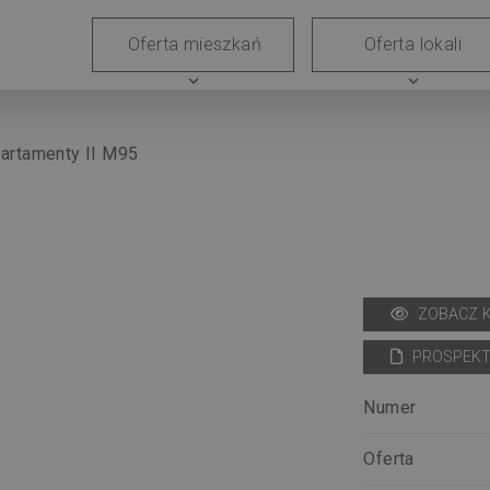
Grunty
Generalne
Współpraca
Kariera
Relacj
Oferta mieszkań
Oferta lokali
wykonawstwo
z
inwestor
expand_more
expand_more
deweloperem
artamenty II M95
ZOBACZ 
PROSPEKT
Numer
Oferta