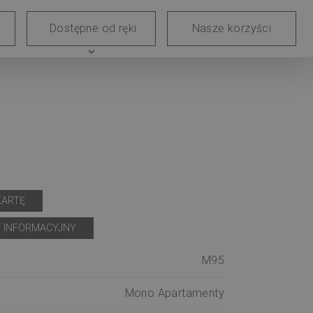
e
Blog
Dostępne od ręki
Nasze korzyści
skie
expand_more
KARTĘ
 INFORMACYJNY
M95
Mono Apartamenty