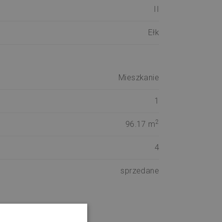
II
Ełk
Mieszkanie
1
2
96.17 m
4
sprzedane