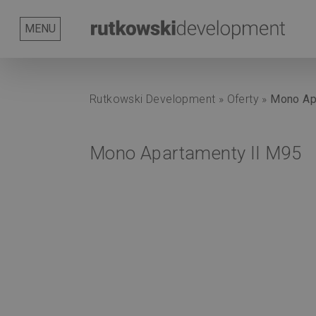
Serwis
O
Nasze
Rutkowski
Kontakt
Aktualności
MENU
nas
korzyści
Group
Rutkowski Development
»
Oferty
»
Mono Ap
Mono Apartamenty II M95