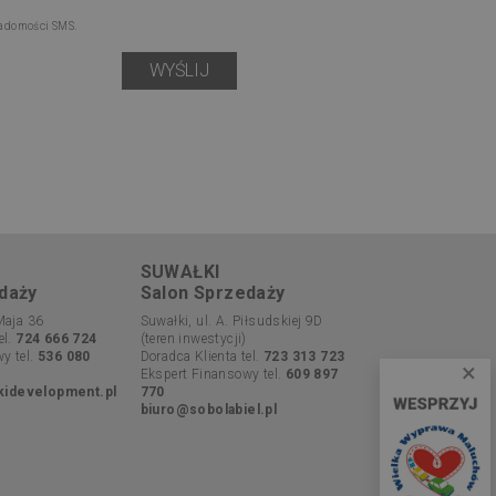
iadomości SMS.
SUWAŁKI
daży
Salon Sprzedaży
Maja 36
Suwałki, ul. A. Piłsudskiej 9D
el.
724 666 724
(teren inwestycji)
y tel.
536 080
Doradca Klienta tel.
723 313 723
×
Ekspert Finansowy tel.
609 897
kidevelopment.pl
770
biuro@sobolabiel.pl