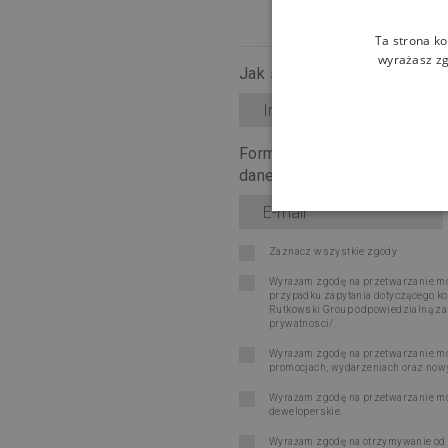
Ta strona ko
wyrażasz zg
Jak się nazywasz?
*
Forma kontaktu (upewnij się
dane):
*
Zaznacz wszystkie zgody
Wyrażam zgodę na przetwarzanie moi
przypadku zapytania dotyczącego ko
Rutkowski Group odpowiedzialną za re
prywatnosci/
.
Wyrażam zgodę na przetwarzanie moi
promocjach, wydarzeniach oraz now
Wyrażam zgodę na przetwarzanie moi
deweloperskie.
Wyrażam zgodę na otrzymywanie od Ru