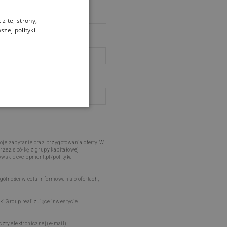
z tej strony,
zej polityki
je zapytanie oraz przygotowania oferty. W
rzez spółkę z grupy kapitałowej
kowskidevelopment.pl/polityka-
lności w celu informowania o ofertach,
i Group realizujące inwestycje
ty elektronicznej (e-mail).