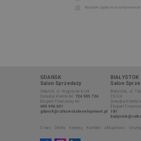
Wyrażam zgodę na otrzymywanie od R
GDAŃSK
BIAŁYSTOK
Salon Sprzedaży
Salon Sprze
Gdańsk, ul. Węgrzyna 4/U4
Białystok, ul. T
Doradca Klienta tel.
724 505 724
2D/U4
Ekspert Finansowy tel.
Doradca Klienta t
695 996 031
Ekspert Finansow
gdansk@rutkowskidevelopment.pl
181
bialystok@rutk
O nas
Oferta
Kredyty
Kontakt
Aktualności
Grunt