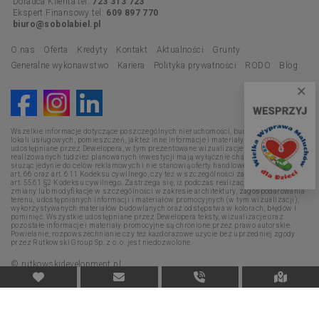
Doradca Klienta tel.
723 313 723
Ekspert Finansowy tel.
609 897 770
biuro@sobolabiel.pl
O nas
Oferta
Kredyty
Kontakt
Aktualności
Grunty
Generalne wykonawstwo
Kariera
Polityka prywatności
RODO
Blog
×
Wszelkie informacje dotyczące poszczególnych nieruchomości, budynków, mieszkań,
lokali usługowych, pomieszczeń, jak też inne informacje i materiały promocyjne
udostępniane przez Dewelopera, w tym prezentowane wizualizacje i opisy
realizowanych tudzież planowanych inwestycji mają wyłącznie charakter poglądowy,
służąc jedynie do celów reklamowych i nie stanowią oferty handlowej w rozumieniu
art. 66 oraz art. 611 Kodeksu cywilnego, czy też w szczególności zapewnienia w myśl
art. 5561 §2 Kodeksu cywilnego. Zastrzega się, iż podczas realizacji mogą nastąpić
zmiany lub modyfikacje w szczególności w zakresie architektury, zagospodarowania
terenu, udostępnianych informacji i materiałów promocyjnych (w tym wizualizacji),
wykorzystywanych materiałów budowlanych oraz odstępstwa w kolorach, błędów i
pominięć. Wszystkie udostępniane przez Dewelopera teksty, wizualizacje oraz
pozostałe informacje i materiały promocyjne są chronione przez prawo autorskie.
Powielanie, rozpowszechnianie czy też każdorazowe użycie bez uprzedniej zgody
przez Rutkowski Group Sp. z o. o. jest niedozwolone.
© rutkowskidevelopment.pl