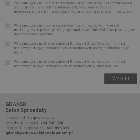
Wyrażam zgodę na przetwarzanie moich danych osobowych przez Rutkowski
Group Sp. z o.o. w celach marketingowych, w szczególności w celu
informowania o ofertach, promocjach, wydarzeniach oraz nowych inwestycjach.
Wyrażam zgodę na przetwarzanie moich danych osobowych w celach
marketingowych przez spółki z grupy kapitałowej Rutkowski Group realizujące
inwestycje deweloperskie.
Wyrażam zgodę na otrzymywanie od Rutkowski Group Sp. z o.o. informacji
handlowych drogą elektroniczną za pośrednictwem poczty elektronicznej (e-
mail).
Wyrażam zgodę na otrzymywanie od Rutkowski Group Sp. z o.o. informacji
handlowych drogą elektroniczną za pośrednictwem wiadomości SMS.
GDAŃSK
Salon Sprzedaży
Gdańsk, ul. Węgrzyna 4/U4
Doradca Klienta tel.
724 505 724
Ekspert Finansowy tel.
695 996 031
gdansk@rutkowskidevelopment.pl