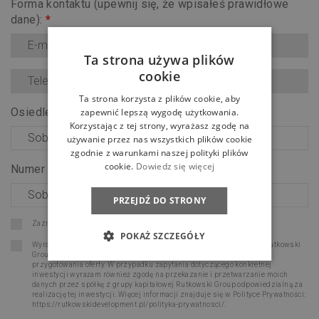
Forma kontaktu (upewnij się, że wpisałeś prawidłowe
dane):
*
Ta strona używa plików
cookie
Ta strona korzysta z plików cookie, aby
Osiedle:
*
zapewnić lepszą wygodę użytkowania.
Korzystając z tej strony, wyrażasz zgodę na
używanie przez nas wszystkich plików cookie
zgodnie z warunkami naszej polityki plików
cookie.
Dowiedz się więcej
Numer lokalu:
*
PRZEJDŹ DO STRONY
Zaznacz wszystkie zgody
POKAŻ SZCZEGÓŁY
Wyrażam zgodę na przetwarzanie moich danych osobowych przez Rutkowski
Group Sp. z o.o. w celu udzielenia odpowiedzi na moje zapytanie oraz
przygotowania oferty. W przypadku zapytania dotyczącego konkretnej
inwestycji wyrażam również zgodę na przekazanie i przetwarzanie moich
danych przez spółkę z grupy kapitałowej Rutkowski Group odpowiedzialną za
realizację tej inwestycji. Więcej informacji znajduje się w Polityce Prywatności:
https://rutkowskidevelopment.pl/polityka-prywatnosci/
.