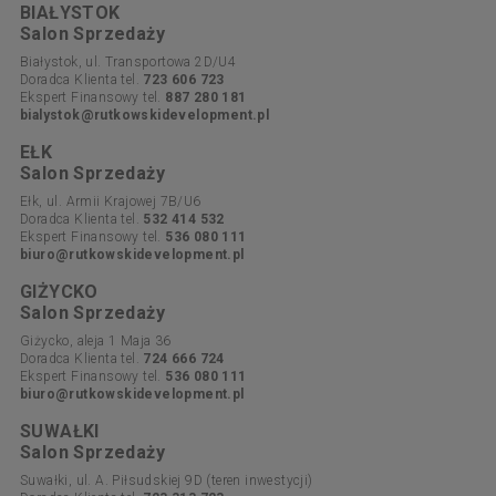
BIAŁYSTOK
Salon Sprzedaży
Białystok, ul. Transportowa 2D/U4
Doradca Klienta tel.
723 606 723
Ekspert Finansowy tel.
887 280 181
bialystok@rutkowskidevelopment.pl
EŁK
Salon Sprzedaży
Ełk, ul. Armii Krajowej 7B/U6
Doradca Klienta tel.
532 414 532
Ekspert Finansowy tel.
536 080 111
biuro@rutkowskidevelopment.pl
GIŻYCKO
Salon Sprzedaży
Giżycko, aleja 1 Maja 36
Doradca Klienta tel.
724 666 724
Ekspert Finansowy tel.
536 080 111
biuro@rutkowskidevelopment.pl
SUWAŁKI
Salon Sprzedaży
Suwałki, ul. A. Piłsudskiej 9D (teren inwestycji)